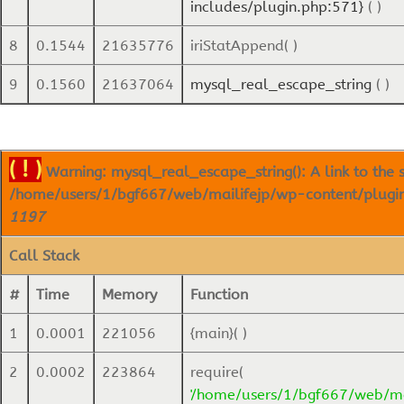
includes/plugin.php:571}
( )
8
0.1544
21635776
iriStatAppend( )
9
0.1560
21637064
mysql_real_escape_string
( )
( ! )
Warning: mysql_real_escape_string(): A link to the s
/home/users/1/bgf667/web/mailifejp/wp-content/plugins/
1197
Call Stack
#
Time
Memory
Function
1
0.0001
221056
{main}( )
2
0.0002
223864
require(
'/home/users/1/bgf667/web/ma