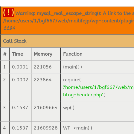
( ! )
Warning: mysql_real_escape_string(): A link to the s
/home/users/1/bgf667/web/mailifejp/wp-content/plugins/
1194
Call Stack
#
Time
Memory
Function
1
0.0001
221056
{main}( )
2
0.0002
223864
require(
'/home/users/1/bgf667/web/ma
blog-header.php'
)
3
0.1537
21609664
wp( )
4
0.1537
21609928
WP->main( )