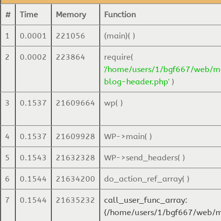
#
Time
Memory
Function
1
0.0001
221056
{main}( )
2
0.0002
223864
require(
'/home/users/1/bgf667/web/ma
blog-header.php'
)
3
0.1537
21609664
wp( )
4
0.1537
21609928
WP->main( )
5
0.1543
21632328
WP->send_headers( )
6
0.1544
21634200
do_action_ref_array( )
7
0.1544
21635232
call_user_func_array:
{/home/users/1/bgf667/web/m