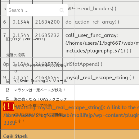
5
0.1543
21632328
WP->send_headers( )
6
0.1544
21634200
do_action_ref_array( )
7
0.1544
21635232
call_user_func_array:
旧ブログ（2005‐2013）
{/home/users/1/bgf667/web/m
includes/plugin.php:571}
( )
最近の投稿
8
0.1544
21635776
iriStatAppend( )
オフィシャルWEB移行のお知ら
せ
9
0.1551
21636544
mysql_real_escape_string
( )
4月Swim Trainingスケジュール
マラソンは一定ペースが鉄則！
海に強くなる！OWSテクニック
( ! )
レッスンを横浜で開催！
Warning: mysql_real_escape_string(): A link to the s
/home/users/1/bgf667/web/mailifejp/wp-content/plugins/
CTUスプリングキャンプ開催し
ます！
1191
Call Stack
カテゴリー