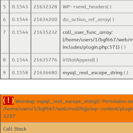
5
0.1543
21632328
WP->send_headers( )
6
0.1544
21634200
do_action_ref_array( )
7
0.1544
21635232
call_user_func_array:
{/home/users/1/bgf667/web/m
includes/plugin.php:571}
( )
8
0.1544
21635776
iriStatAppend( )
9
0.1558
21636680
mysql_real_escape_string
( )
( ! )
Warning: mysql_real_escape_string(): Permission de
/home/users/1/bgf667/web/mailifejp/wp-content/plugins/
1197
Call Stack