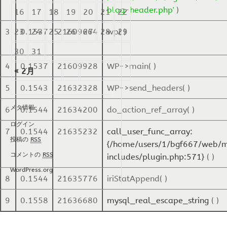
blog-header.php'
)
16
17
18
19
20
21
22
3
23
0.1537
24
25
21609664
26
27
28
wp( )
29
30
31
4
0.1537
21609928
WP->main( )
« 2月
5
0.1543
21632328
WP->send_headers( )
メタ情報
6
0.1544
21634200
do_action_ref_array( )
ログイン
7
0.1544
21635232
call_user_func_array:
投稿の
RSS
{/home/users/1/bgf667/web/m
コメントの
RSS
includes/plugin.php:571}
( )
WordPress.org
8
0.1544
21635776
iriStatAppend( )
9
0.1558
21636680
mysql_real_escape_string
( )