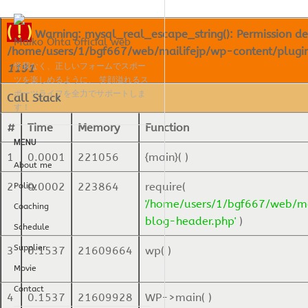
( ! )
Warning: mysql_real_escape_string(): Permission de
Maiko Ohta official web
/home/users/1/bgf667/web/mailifejp/wp-content/plugins/
怪我なく、正しいフォームでスポー
1191
ツを楽しめるように、 笑顔溢れるス
ポーツライフを全力でサポートしま
Call Stack
す！
#
Time
Memory
Function
MENU
1
0.0001
221056
{main}( )
About me
2
0.0002
223864
require(
Policy
'/home/users/1/bgf667/web/ma
Coaching
blog-header.php'
)
Schedule
Supplier
3
0.1537
21609664
wp( )
Movie
Contact
4
0.1537
21609928
WP->main( )