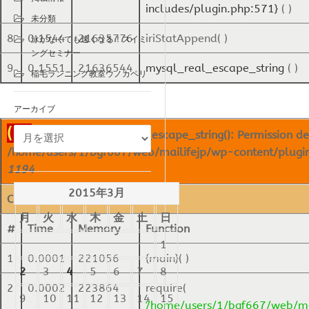
includes/plugin.php:571}
( )
未分類
8
0.1544
21635776
iriStatAppend( )
泳がなくても速くなる！スイミ
ングセミナー
9
0.1551
21636544
mysql_real_escape_string
( )
稲毛ランニング教室ウノカペリ
アーカイブ
( ! )
Warning: mysql_real_escape_string(): Permission de
/home/users/1/bgf667/web/mailifejp/wp-content/plugins/
1194
2015年3月
Call Stack
月
火
水
木
金
土
日
#
Time
Memory
Function
1
1
0.0001
221056
{main}( )
2
3
4
5
6
7
8
2
0.0002
223864
require(
9
10
11
12
13
14
15
'/home/users/1/bgf667/web/ma