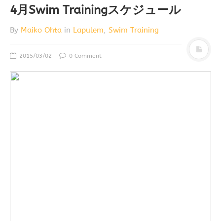
4月Swim Trainingスケジュール
By
Maiko Ohta
in
Lapulem
,
Swim Training
2015/03/02
0 Comment