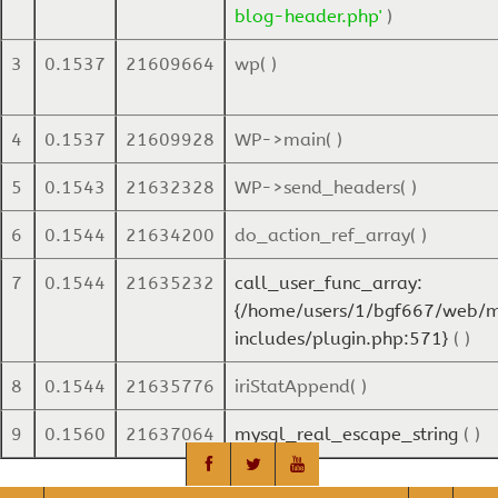
blog-header.php'
)
3
0.1537
21609664
wp( )
4
0.1537
21609928
WP->main( )
5
0.1543
21632328
WP->send_headers( )
6
0.1544
21634200
do_action_ref_array( )
7
0.1544
21635232
call_user_func_array:
{/home/users/1/bgf667/web/m
includes/plugin.php:571}
( )
8
0.1544
21635776
iriStatAppend( )
9
0.1560
21637064
mysql_real_escape_string
( )