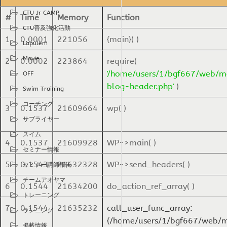
CTU Jr CAMP
#
Time
Memory
Function
CTU普及強化活動
1
0.0001
221056
{main}( )
Lapulem
Movie
2
0.0002
223864
require(
'/home/users/1/bgf667/web/ma
OFF
blog-header.php'
)
Swim Training
コーチング
3
0.1537
21609664
wp( )
サプライヤー
スイム
4
0.1537
21609928
WP->main( )
セミナー情報
5
0.1543
21632328
WP->send_headers( )
セミナー講師報告
チームアオヤマ
6
0.1544
21634200
do_action_ref_array( )
トレーニング
7
0.1544
21635232
call_user_func_array:
ランニング
{/home/users/1/bgf667/web/m
掲載情報